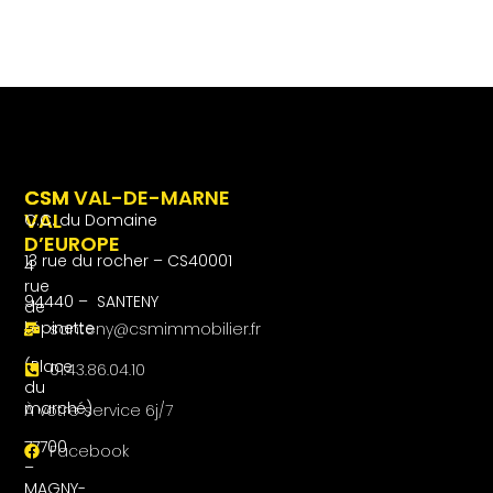
CSM
CSM VAL-DE-MARNE
VAL
C.C. du Domaine
D’EUROPE
13 rue du rocher – CS40001
4
rue
94440 – SANTENY
de
l’épinette
santeny@csmimmobilier.fr
(Place
01.43.86.04.10
du
marché)
À votre service 6j/7
77700
Facebook
–
MAGNY-