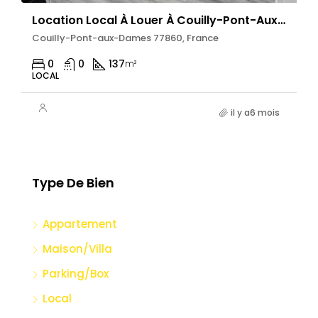
Location Local À Louer À Couilly-Pont-Aux-Dames (77) : De 137m2
Couilly-Pont-aux-Dames 77860, France
0
0
137
m²
LOCAL
il y a6 mois
Type De Bien
Appartement
Maison/Villa
Parking/Box
Local