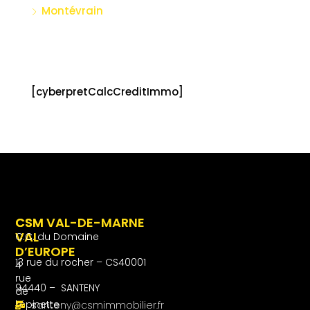
Montévrain
[cyberpretCalcCreditImmo]
CSM
CSM VAL-DE-MARNE
VAL
C.C. du Domaine
D’EUROPE
13 rue du rocher – CS40001
4
rue
94440 – SANTENY
de
l’épinette
santeny@csmimmobilier.fr