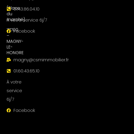
(Place
01.43.86.04.10
du
marché)
À votre service 6j/7
77700
Facebook
–
MAGNY-
LE-
HONGRE
magny@csmimmobilier.fr
01.60.43.65.10
À votre
service
6j/7
Facebook