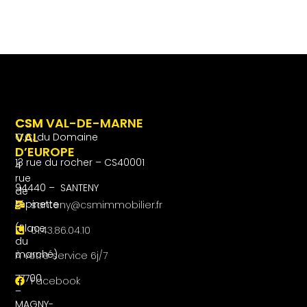
CSM
CSM VAL-DE-MARNE
VAL
C.C. du Domaine
D’EUROPE
13 rue du rocher – CS40001
4
rue
94440 – SANTENY
de
l’épinette
santeny@csmimmobilier.fr
(Place
01.43.86.04.10
du
marché)
À votre service 6j/7
77700
Facebook
–
MAGNY-