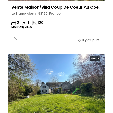
Vente Maison/villa Coup De Coeur Au Coeur Du Blanc-Mesnil – Maison Individuelle D
Le Blanc-Mesnil 93150, France
2
1
120
m²
MAISON/VILLA
il y a2 jours
VENTE