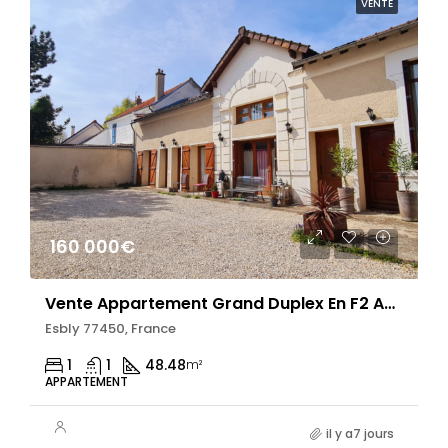
VENTE
160 000€
Vente Appartement Grand Duplex En F2 Au Centre-Ville De Esbly
Esbly 77450, France
1
1
48.48
m²
APPARTEMENT
il y a7 jours