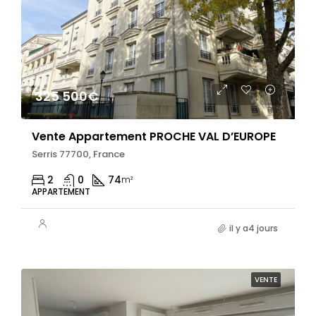
325 500€
Vente Appartement PROCHE VAL D’EUROPE
Serris 77700, France
2
0
74
m²
APPARTEMENT
il y a4 jours
VENTE