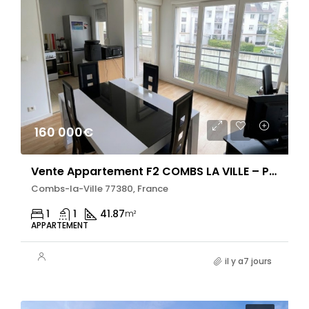
160 000€
Vente Appartement F2 COMBS LA VILLE – PROCHE GARE RER D
Combs-la-Ville 77380, France
1
1
41.87
m²
APPARTEMENT
il y a7 jours