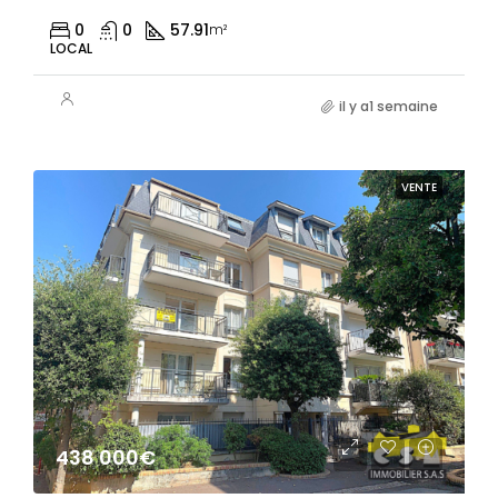
0
0
57.91
m²
LOCAL
il y a1 semaine
VENTE
438 000€