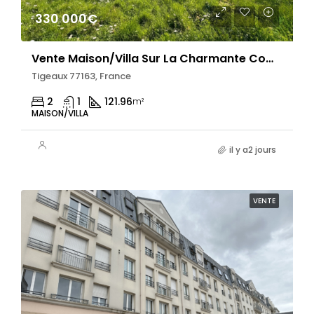
330 000€
Vente Maison/villa Sur La Charmante Commune De Tigeaux, À 5 Minutes De Crécy-La
Tigeaux 77163, France
2
1
121.96
m²
MAISON/VILLA
il y a2 jours
VENTE