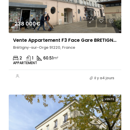
238 000€
Vente Appartement F3 Face Gare BRETIGNY SUR ORGE RER C
Brétigny-sur-Orge 91220, France
2
1
60.51
m²
APPARTEMENT
il y a4 jours
VENTE