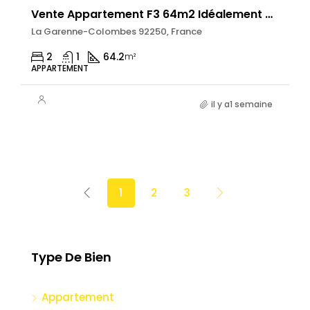
Vente Appartement F3 64m2 Idéalement Placé À 10 Minutes De La Défense
La Garenne-Colombes 92250, France
2
1
64.2
m²
APPARTEMENT
il y a1 semaine
1
2
3
Type De Bien
Appartement