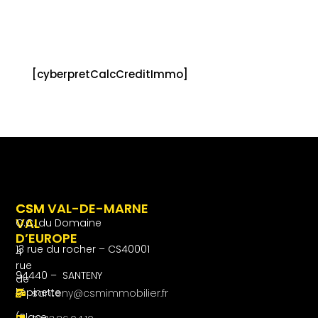
[cyberpretCalcCreditImmo]
CSM
CSM VAL-DE-MARNE
VAL
C.C. du Domaine
D’EUROPE
13 rue du rocher – CS40001
4
rue
94440 – SANTENY
de
l’épinette
santeny@csmimmobilier.fr
(Place