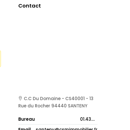
Contact
C.C Du Domaine - CS40001 - 13
Rue du Rocher 94440 SANTENY
Bureau
01.43.86.04.10
Email
santeny@csmimmobilier.fr