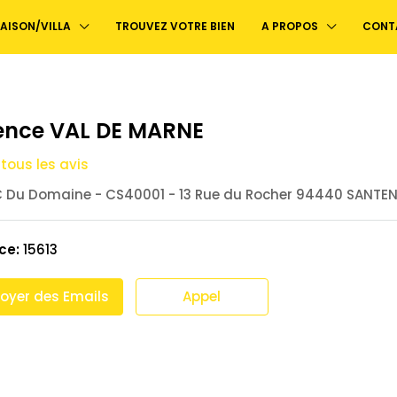
AISON/VILLA
TROUVEZ VOTRE BIEN
A PROPOS
CONT
nce VAL DE MARNE
 tous les avis
 Du Domaine - CS40001 - 13 Rue du Rocher 94440 SANTE
ce:
15613
oyer des Emails
Appel