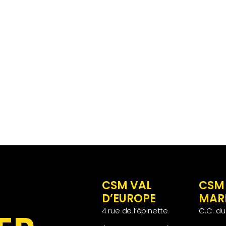
CSM VAL
CSM
D’EUROPE
MAR
4 rue de l’épinette
C.C. d