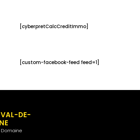
[cyberpretCalcCreditImmo]
[custom-facebook-feed feed=1]
 VAL-DE-
NE
u Domaine