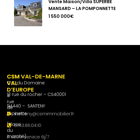
Vente Maison/villa SUPERBE
MANSARD – LA POMPONNETTE
1 550 000€
CSM
CSM VAL-DE-MARNE
VAL
C.C. du Domaine
D’EUROPE
13 rue du rocher – CS40001
4
rue
94440 – SANTENY
de
l’épinette
santeny@csmimmobilier.fr
(Place
01.43.86.04.10
du
marché)
À votre service 6j/7