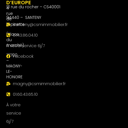
D’EUROPE
13 rue du rocher – CS40001
4
rue
94440 – SANTENY
de
l’épinette
santeny@csmimmobilier.fr
(Place
01.43.86.04.10
du
marché)
À votre service 6j/7
77700
Facebook
–
MAGNY-
LE-
HONGRE
magny@csmimmobilier.fr
01.60.43.65.10
À votre
service
6j/7