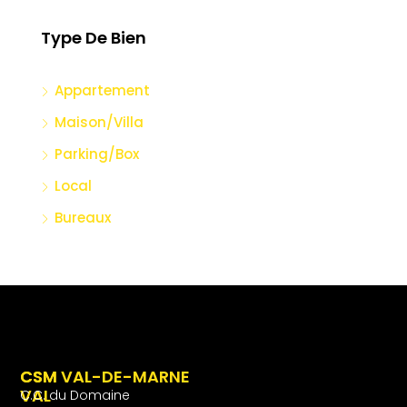
Type De Bien
Appartement
Maison/Villa
Parking/Box
Local
Bureaux
CSM
CSM VAL-DE-MARNE
VAL
C.C. du Domaine