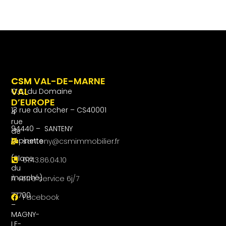
CSM
CSM VAL-DE-MARNE
VAL
C.C. du Domaine
D’EUROPE
13 rue du rocher – CS40001
4
rue
94440 – SANTENY
de
l’épinette
santeny@csmimmobilier.fr
(Place
01.43.86.04.10
du
marché)
À votre service 6j/7
77700
Facebook
–
MAGNY-
LE-