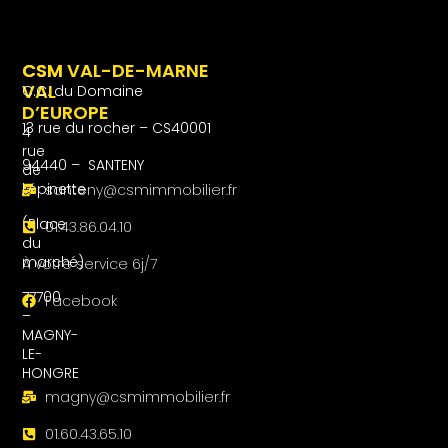
CSM
CSM VAL-DE-MARNE
VAL
C.C. du Domaine
D’EUROPE
13 rue du rocher – CS40001
4
rue
94440 – SANTENY
de
l’épinette
santeny@csmimmobilier.fr
(Place
01.43.86.04.10
du
marché)
À votre service 6j/7
77700
Facebook
–
MAGNY-
LE-
HONGRE
magny@csmimmobilier.fr
01.60.43.65.10