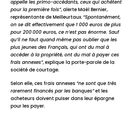
appelle les primo-accédants, ceux qui achètent
pour la première fois”
, alerte Maël Bernier,
représentante de Meilleurtaux.
“Spontanément,
on se dit effectivement que 1 000 euros de plus
pour 200
000 euros, ce n’est pas
é
norme. Sauf
qu’il ne faut quand m
ê
me pas oublier que les
plus jeunes des Fran
ç
ais, qui ont du mal
à
acc
é
der
à
la propri
é
t
é
, ont du mal
à
payer ces
frais annexes”
, explique
la porte-parole de la
société de courtage.
Selon elle, ces frais annexes
“ne sont que très
rarement financés par les banques”
et les
acheteurs doivent puiser dans leur épargne
pour les payer.